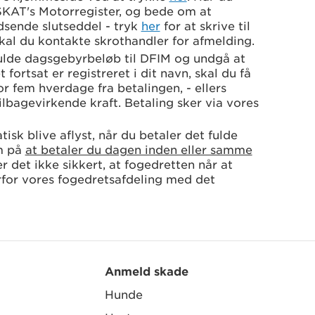
l SKAT's Motorregister, og bede om at
dsende slutseddel - tryk
her
for at skrive til
kal du kontakte skrothandler for afmelding.
 fulde dagsgebyrbeløb til DFIM og undgå at
 fortsat er registreret i dit navn, skal du få
or fem hverdage fra betalingen, - ellers
lbagevirkende kraft. Betaling sker via vores
isk blive aflyst, når du betaler det fulde
m på
at betaler du dagen inden eller samme
 er det ikke sikkert, at fogedretten når at
for vores fogedretsafdeling med det
Anmeld skade
Hunde