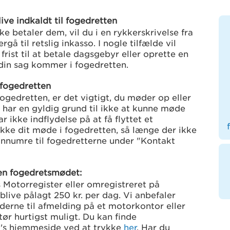
ive indkaldt til fogedretten
e betaler dem, vil du i en rykkerskrivelse fra
gå til retslig inkasso. I nogle tilfælde vil
frist til at betale dagsgebyr eller oprette en
din sag kommer i fogedretten.
 fogedretten
ogedretten, er det vigtigt, du møder op eller
har en gyldig grund til ikke at kunne møde
 ikke indflydelse på at få flyttet et
ikke dit møde i fogedretten, så længe der ikke
fonnumre til fogedretterne under "Kontakt
en fogedretsmødet:
s Motorregister eller omregistreret på
 blive pålagt 250 kr. per dag. Vi anbefaler
derne til afmelding på et motorkontor eller
r hurtigst muligt. Du kan finde
s hjemmeside ved at trykke
her
. Har du