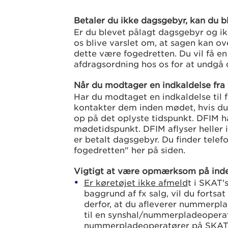
Betaler du ikke dagsgebyr, kan du bl
Er du blevet pålagt dagsgebyr og ikk
os blive varslet om, at sagen kan over
dette være fogedretten. Du vil få en 
afdragsordning hos os for at undgå 
Når du modtager en indkaldelse fra
Har du modtaget en indkaldelse til f
kontakter dem inden mødet, hvis du 
op på det oplyste tidspunkt. DFIM har
mødetidspunkt. DFIM aflyser heller 
er betalt dagsgebyr. Du finder tele
fogedretten" her på siden.
Vigtigt at være opmærksom på ind
Er køretøjet ikke afmeld
t i SKAT'
baggrund af fx salg, vil du fortsat
derfor, at du afleverer nummerpla
til en synshal/nummerpladeoperatø
nummerpladeoperatører på SKAT'